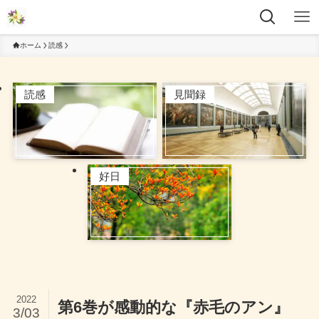
ホーム
読感
読感
見聞録
好日
2022
第6巻が感動的な『赤毛のアン』
3/03