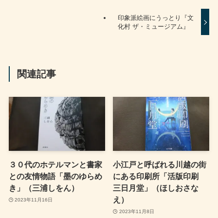
印象派絵画にうっとり『文
化村 ザ・ミュージアム』
関連記事
３０代のホテルマンと書家
小江戸と呼ばれる川越の街
との友情物語「墨のゆらめ
にある印刷所「活版印刷
き」（三浦しをん）
三日月堂」（ほしおさな
え）
2023年11月16日
2023年11月8日