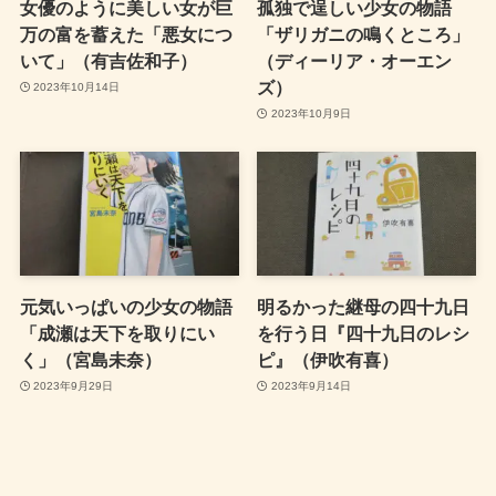
女優のように美しい女が巨
孤独で逞しい少女の物語
万の富を蓄えた「悪女につ
「ザリガニの鳴くところ」
いて」（有吉佐和子）
（ディーリア・オーエン
ズ）
2023年10月14日
2023年10月9日
元気いっぱいの少女の物語
明るかった継母の四十九日
「成瀬は天下を取りにい
を行う日『四十九日のレシ
く」（宮島未奈）
ピ』（伊吹有喜）
2023年9月29日
2023年9月14日