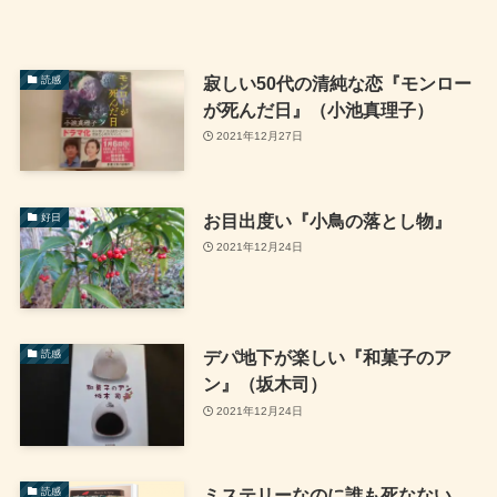
寂しい50代の清純な恋『モンロー
読感
が死んだ日』（小池真理子）
2021年12月27日
お目出度い『小鳥の落とし物』
好日
2021年12月24日
デパ地下が楽しい『和菓子のア
読感
ン』（坂木司）
2021年12月24日
ミステリーなのに誰も死なない
読感