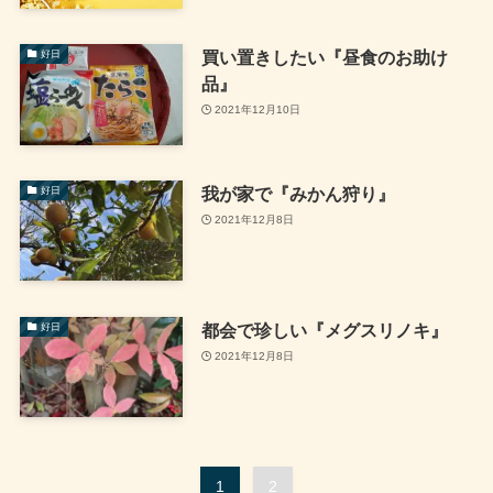
買い置きしたい『昼食のお助け
好日
品』
2021年12月10日
我が家で『みかん狩り』
好日
2021年12月8日
都会で珍しい『メグスリノキ』
好日
2021年12月8日
1
2