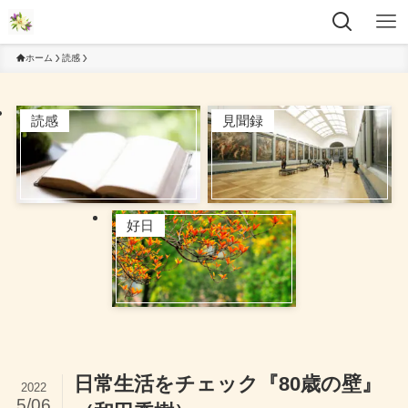
ホーム
読感
読感
見聞録
好日
日常生活をチェック『80歳の壁』
2022
5/06