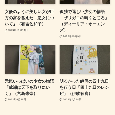
女優のように美しい女が巨
孤独で逞しい少女の物語
万の富を蓄えた「悪女につ
「ザリガニの鳴くところ」
いて」（有吉佐和子）
（ディーリア・オーエン
ズ）
2023年10月14日
2023年10月9日
元気いっぱいの少女の物語
明るかった継母の四十九日
「成瀬は天下を取りにい
を行う日『四十九日のレシ
く」（宮島未奈）
ピ』（伊吹有喜）
2023年9月29日
2023年9月14日