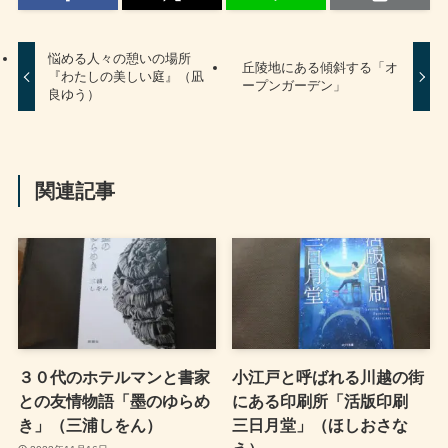
悩める人々の憩いの場所
丘陵地にある傾斜する「オ
『わたしの美しい庭』（凪
ープンガーデン」
良ゆう）
関連記事
３０代のホテルマンと書家
小江戸と呼ばれる川越の街
との友情物語「墨のゆらめ
にある印刷所「活版印刷
き」（三浦しをん）
三日月堂」（ほしおさな