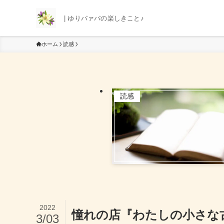
| ゆりバァバの楽しきこと♪
ホーム
読感
読感
2022
憧れの店『わたしの小さな
3/03