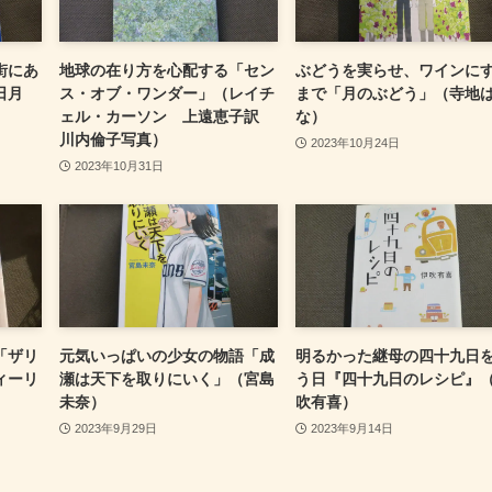
街にあ
地球の在り方を心配する「セン
ぶどうを実らせ、ワインに
日月
ス・オブ・ワンダー」（レイチ
まで「月のぶどう」（寺地
ェル・カーソン 上遠恵子訳
な）
川内倫子写真）
2023年10月24日
2023年10月31日
「ザリ
元気いっぱいの少女の物語「成
明るかった継母の四十九日
ィーリ
瀬は天下を取りにいく」（宮島
う日『四十九日のレシピ』
未奈）
吹有喜）
2023年9月29日
2023年9月14日