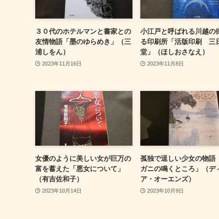
３０代のホテルマンと書家との
小江戸と呼ばれる川越の
友情物語「墨のゆらめき」（三
る印刷所「活版印刷 三
浦しをん）
堂」（ほしおさなえ）
2023年11月16日
2023年11月8日
女優のように美しい女が巨万の
孤独で逞しい少女の物語
富を蓄えた「悪女について」
ガニの鳴くところ」（デ
（有吉佐和子）
ア・オーエンズ）
2023年10月14日
2023年10月9日