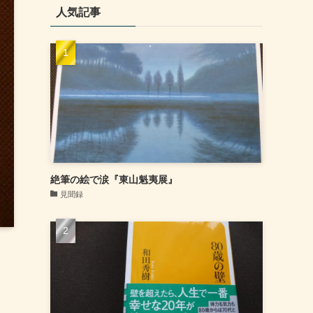
人気記事
絶筆の絵で涙『東山魁夷展』
見聞録