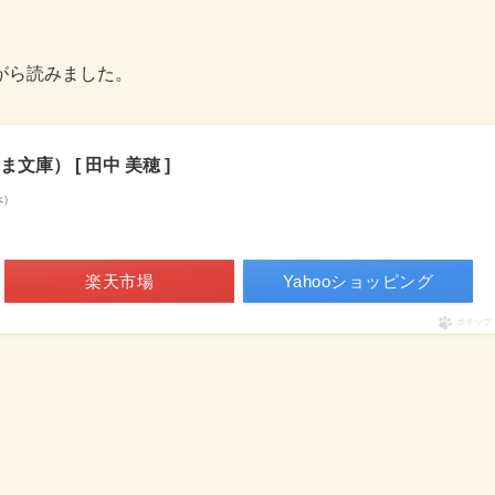
がら読みました。
庫） [ 田中 美穂 ]
べ）
楽天市場
Yahooショッピング
ポチップ