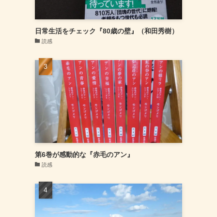
日常生活をチェック『80歳の壁』（和田秀樹）
読感
第6巻が感動的な『赤毛のアン』
読感