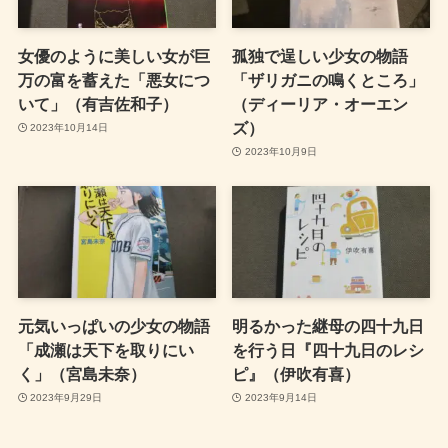
女優のように美しい女が巨
孤独で逞しい少女の物語
万の富を蓄えた「悪女につ
「ザリガニの鳴くところ」
いて」（有吉佐和子）
（ディーリア・オーエン
ズ）
2023年10月14日
2023年10月9日
元気いっぱいの少女の物語
明るかった継母の四十九日
「成瀬は天下を取りにい
を行う日『四十九日のレシ
く」（宮島未奈）
ピ』（伊吹有喜）
2023年9月29日
2023年9月14日