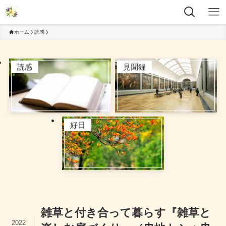
ホーム
読感
読感
見聞録
好日
雑草と付き合って暮らす『雑草と
2022