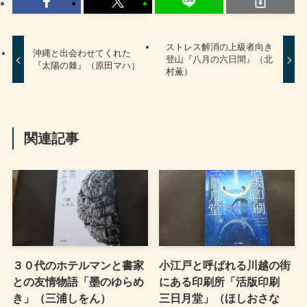
ストレス解消の上級者向き
沖縄と出会わせてくれた
登山『八月の六日間』（北
『太陽の棘』（原田マハ）
村薫）
関連記事
３０代のホテルマンと書家
小江戸と呼ばれる川越の街
との友情物語「墨のゆらめ
にある印刷所「活版印刷
き」（三浦しをん）
三日月堂」（ほしおさな