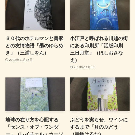
３０代のホテルマンと書家
小江戸と呼ばれる川越の街
との友情物語「墨のゆらめ
にある印刷所「活版印刷
き」（三浦しをん）
三日月堂」（ほしおさな
え）
2023年11月16日
2023年11月8日
地球の在り方を心配する
ぶどうを実らせ、ワインに
「センス・オブ・ワンダ
するまで「月のぶどう」
ー」（レイチェル・カーソ
（寺地はるな）