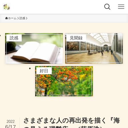
ホーム
読感
読感
見聞録
好日
さまざまな人の再出発を描く『海
2022
6/17