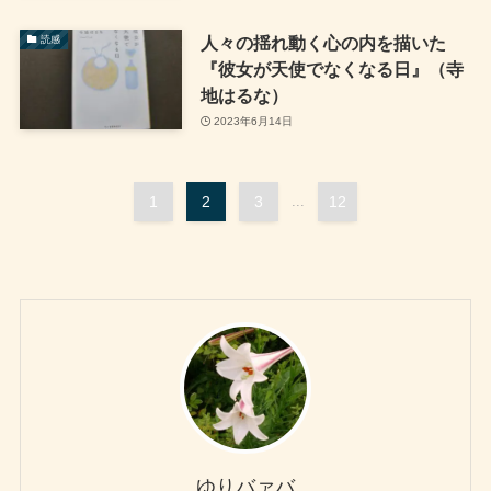
人々の揺れ動く心の内を描いた
読感
『彼女が天使でなくなる日』（寺
地はるな）
2023年6月14日
1
2
3
...
12
ゆりバァバ