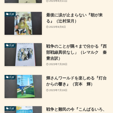
2023年8月11日
最後に涙が止まらない『朝が来
読感
る』（辻村深月）
2023年8月6日
戦争のことが隅々まで分かる『西
読感
部戦線異状なし」（レマルク 秦
豊吉訳）
2023年7月28日
輝さんワールドを楽しめる『灯台
読感
からの響き』（宮本 輝）
2023年7月19日
戦争と難民の今『こんぱるいろ、
読感