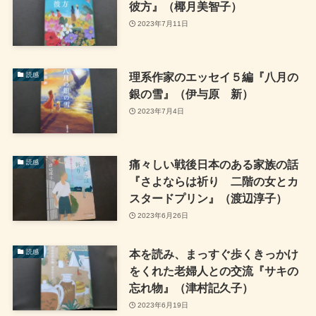
彼方』（椰月美智子）
2023年7月11日
理系作家のエッセイ５編『八月の
読感
銀の雪』（伊与原 新）
2023年7月4日
痛々しい戦後日本のある家族の話
読感
『さよならは祈り 二階の女とカ
スタードプリン』（渡辺淳子）
2023年6月26日
本を読み、まっすぐ歩くきっかけ
読感
をくれた老婦人との交流『サキの
忘れ物』（津村記久子）
2023年6月19日