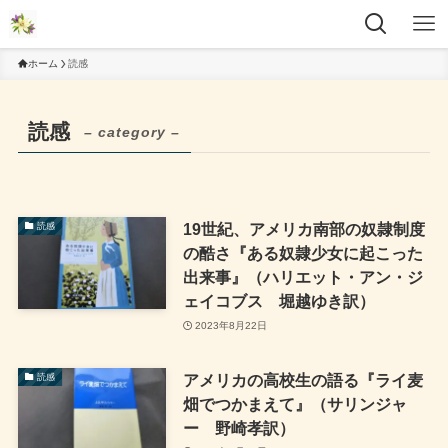
ホーム
読感
読感
– category –
19世紀、アメリカ南部の奴隷制度
読感
の酷さ『ある奴隷少女に起こった
出来事』（ハリエット・アン・ジ
ェイコブス 堀越ゆき訳）
2023年8月22日
アメリカの高校生の語る『ライ麦
読感
畑でつかまえて』（サリンジャ
ー 野崎孝訳）