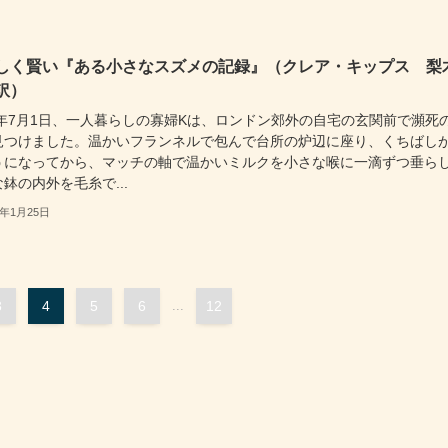
しく賢い『ある小さなスズメの記録』（クレア・キップス 梨
訳）
40年7月1日、一人暮らしの寡婦Kは、ロンドン郊外の自宅の玄関前で瀕死
見つけました。温かいフランネルで包んで台所の炉辺に座り、くちばし
うになってから、マッチの軸で温かいミルクを小さな喉に一滴ずつ垂ら
鉢の内外を毛糸で...
3年1月25日
3
4
5
6
...
12