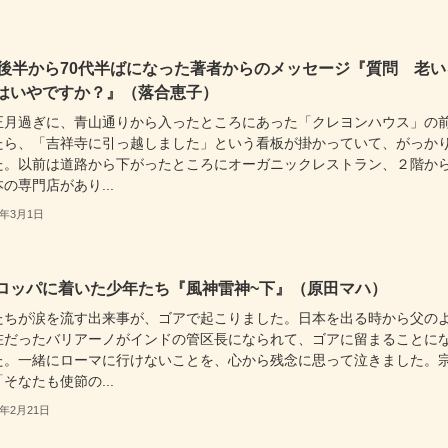
歳後半から70代半ばになった著者からのメッセージ『質問 老い
はいやですか？』（落合恵子）
正月過ぎに、青山通りから入ったところにあった「クレヨンハウス」の
たら、「吉祥寺に引っ越しました」という看板が掛かっていて、がっか
た。以前は道路から下がったところにオーガニックレストラン、２階か
の専門店があり...
3年3月1日
ロッパに着いた少年たち『風神雷神~下』（原田マハ）
たちが涙を流す出来事が、ゴアで起こりました。日本を出る時から父の
在だったバリアーノがインドの管区長になられて、ゴアに留まることに
た。一緒にローマに行けないことを、心から残念に思って泣きました。
そなたも使節の...
3年2月21日