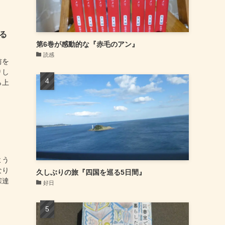
る
第6巻が感動的な『赤毛のアン』
読感
前を
りし
ら上
よう
なり
久しぶりの旅『四国を巡る5日間』
宗達
好日