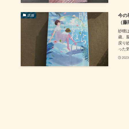
今の
読感
（藤
紗穂
歳、
戻り
った気
202