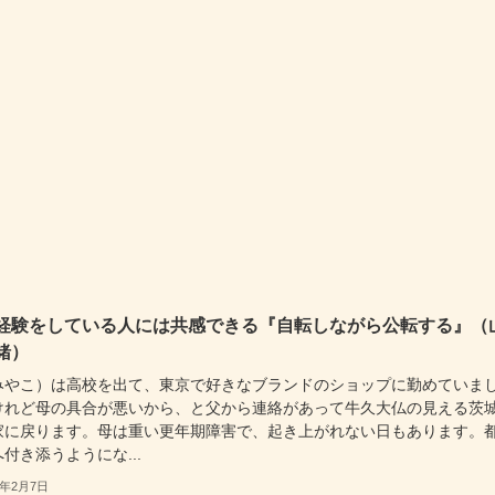
経験をしている人には共感できる『自転しながら公転する』（
緒）
みやこ）は高校を出て、東京で好きなブランドのショップに勤めていま
けれど母の具合が悪いから、と父から連絡があって牛久大仏の見える茨
家に戻ります。母は重い更年期障害で、起き上がれない日もあります。
付き添うようにな...
3年2月7日