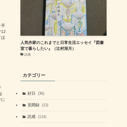
を手
12
てほ
人気作家のこれまでと日常生活エッセイ『図書
室で暮らしたい』（辻村深月）
読感
カテゴリー
で
好日
(36)
は
ツに
見聞録
(13)
読感
(114)