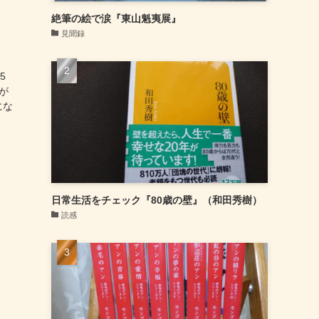
絶筆の絵で涙『東山魁夷展』
見聞録
5
が
にな
日常生活をチェック『80歳の壁』（和田秀樹）
読感