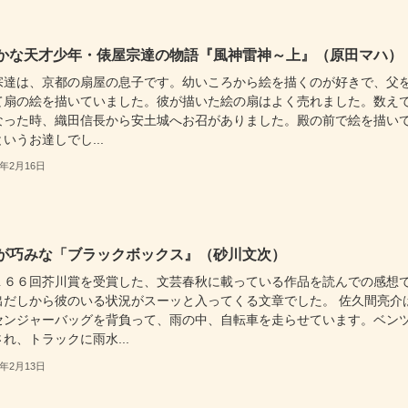
かな天才少年・俵屋宗達の物語『風神雷神～上』（原田マハ）
宗達は、京都の扇屋の息子です。幼いころから絵を描くのが好きで、父
て扇の絵を描いていました。彼が描いた絵の扇はよく売れました。数えで
なった時、織田信長から安土城へお召がありました。殿の前で絵を描い
いうお達しでし...
3年2月16日
が巧みな「ブラックボックス』（砂川文次）
１６６回芥川賞を受賞した、文芸春秋に載っている作品を読んでの感想
出だしから彼のいる状況がスーッと入ってくる文章でした。 佐久間亮介
センジャーバッグを背負って、雨の中、自転車を走らせています。ベン
れ、トラックに雨水...
3年2月13日