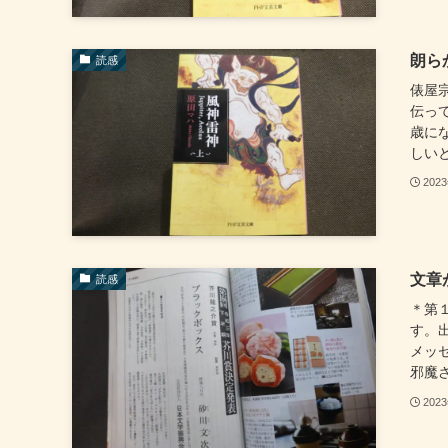
朗ら
読感
俵屋
伝っ
歳に
しいと
202
文章
読感
＊第
す。
メッ
邪魔さ
202