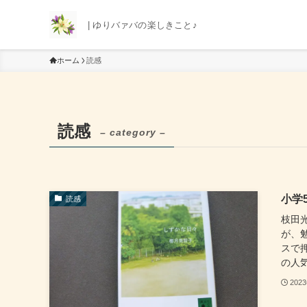
| ゆりバァバの楽しきこと♪
ホーム
読感
読感
– category –
小学
読感
枝田
が、
スで
の人気
202