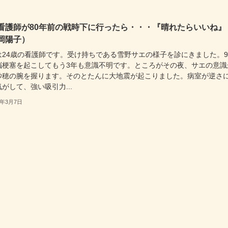
看護師が80年前の戦時下に行ったら・・・『晴れたらいいね』
岡陽子）
は24歳の看護師です。受け持ちである雪野サエの様子を診にきました。9
脳梗塞を起こしてもう3年も意識不明です。ところがその夜、サエの意識
紗穂の腕を握ります。そのとたんに大地震が起こりました。病室が逆さ
がして、強い吸引力...
3年3月7日