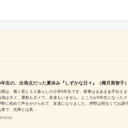
5年生の、出発点だった夏休み『しずかな日々』（椰月美智子
光輝は、働く母と２人暮らしの小学5年生です。家事はまあまあ手伝えま
勉強はダメ、運動もダメで、友達もいません。ところが5年生になったク
押野に初めて声をかけられて、友達になりました。押野は明るくてお調
者で、光輝とは真...
3年4月3日