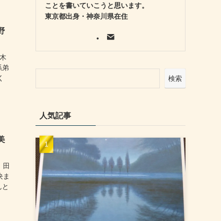
ことを書いていこうと思います。
東京都出身・神奈川県在住
野
木
孫弟
く
検索
人気記事
美
。田
決ま
んと