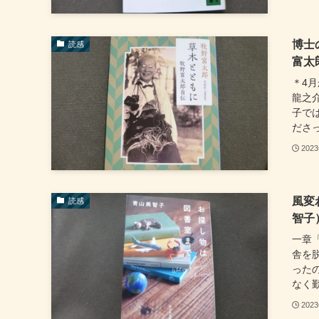
博士
読感
富太
＊4
龍之
子で
ださっ
202
風変
読感
智子
一章
舎を
った
なく勤
202