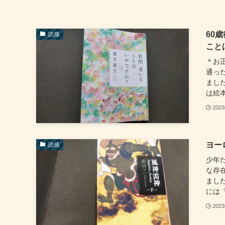
60
読感
こと
＊お
通っ
まし
は絵本
202
ヨー
読感
少年
な存
まし
には「
202