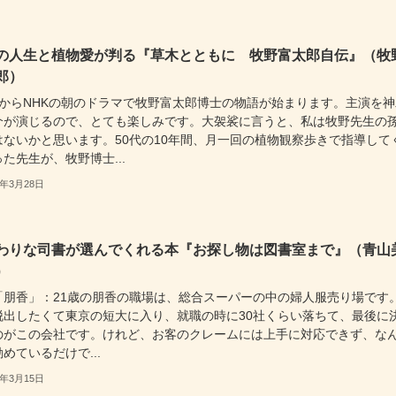
の人生と植物愛が判る『草木とともに 牧野富太郎自伝』（牧
郎）
月からNHKの朝のドラマで牧野富太郎博士の物語が始まります。主演を神
介が演じるので、とても楽しみです。大袈裟に言うと、私は牧野先生の
はないかと思います。50代の10年間、月一回の植物観察歩きで指導して
た先生が、牧野博士...
3年3月28日
わりな司書が選んでくれる本『お探し物は図書室まで』（青山
）
「朋香」：21歳の朋香の職場は、総合スーパーの中の婦人服売り場です
脱出したくて東京の短大に入り、就職の時に30社くらい落ちて、最後に
のがこの会社です。けれど、お客のクレームには上手に対応できず、な
めているだけで...
3年3月15日