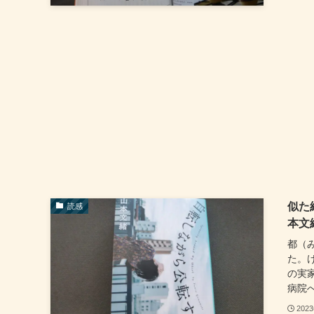
似た
読感
本文
都（
た。
の実
病院へ
202