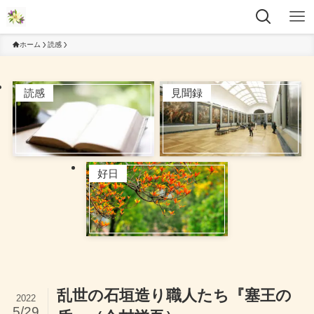
ホーム
読感
読感
見聞録
好日
乱世の石垣造り職人たち『塞王の
2022
5/29