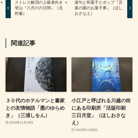
ストレス解消の上級者向き
連句と和菓子とポップ『言
登山『八月の六日間』（北
葉の園のお菓子番』（ほし
村薫）
おさなえ）
関連記事
３０代のホテルマンと書家
小江戸と呼ばれる川越の街
との友情物語「墨のゆらめ
にある印刷所「活版印刷
き」（三浦しをん）
三日月堂」（ほしおさな
え）
2023年11月16日
2023年11月8日