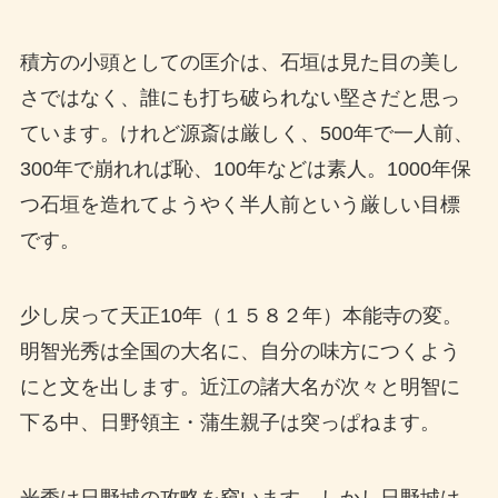
積方の小頭としての匡介は、石垣は見た目の美し
さではなく、誰にも打ち破られない堅さだと思っ
ています。けれど源斎は厳しく、500年で一人前、
300年で崩れれば恥、100年などは素人。1000年保
つ石垣を造れてようやく半人前という厳しい目標
です。
少し戻って天正10年（１５８２年）本能寺の変。
明智光秀は全国の大名に、自分の味方につくよう
にと文を出します。近江の諸大名が次々と明智に
下る中、日野領主・蒲生親子は突っぱねます。
光秀は日野城の攻略を窺います。しかし日野城は