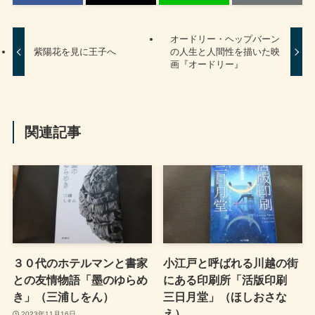
オードリー・ヘップバーン
紫陽花を見に王子へ
の人生と人間性を描いた映
画『オードリー』
関連記事
３０代のホテルマンと書家
小江戸と呼ばれる川越の街
との友情物語「墨のゆらめ
にある印刷所「活版印刷
き」（三浦しをん）
三日月堂」（ほしおさな
え）
2023年11月16日