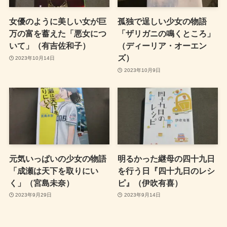
女優のように美しい女が巨
孤独で逞しい少女の物語
万の富を蓄えた「悪女につ
「ザリガニの鳴くところ」
いて」（有吉佐和子）
（ディーリア・オーエン
ズ）
2023年10月14日
2023年10月9日
元気いっぱいの少女の物語
明るかった継母の四十九日
「成瀬は天下を取りにい
を行う日『四十九日のレシ
く」（宮島未奈）
ピ』（伊吹有喜）
2023年9月29日
2023年9月14日