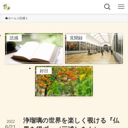
ホーム
読感
読感
見聞録
好日
浄瑠璃の世界を楽しく覗ける『仏
2022
6/21