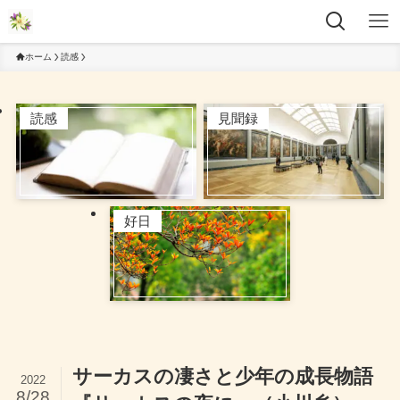
ホーム
読感
読感
見聞録
好日
サーカスの凄さと少年の成長物語
2022
8/28