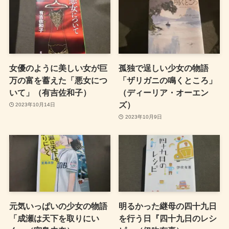
女優のように美しい女が巨
孤独で逞しい少女の物語
万の富を蓄えた「悪女につ
「ザリガニの鳴くところ」
いて」（有吉佐和子）
（ディーリア・オーエン
ズ）
2023年10月14日
2023年10月9日
元気いっぱいの少女の物語
明るかった継母の四十九日
「成瀬は天下を取りにい
を行う日『四十九日のレシ