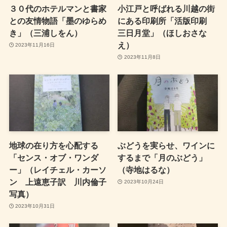
３０代のホテルマンと書家
小江戸と呼ばれる川越の街
との友情物語「墨のゆらめ
にある印刷所「活版印刷
き」（三浦しをん）
三日月堂」（ほしおさな
え）
2023年11月16日
2023年11月8日
地球の在り方を心配する
ぶどうを実らせ、ワインに
「センス・オブ・ワンダ
するまで「月のぶどう」
ー」（レイチェル・カーソ
（寺地はるな）
ン 上遠恵子訳 川内倫子
2023年10月24日
写真）
2023年10月31日