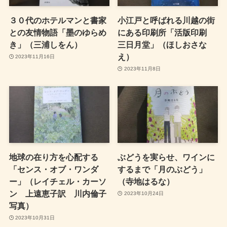
３０代のホテルマンと書家
小江戸と呼ばれる川越の街
との友情物語「墨のゆらめ
にある印刷所「活版印刷
き」（三浦しをん）
三日月堂」（ほしおさな
え）
2023年11月16日
2023年11月8日
地球の在り方を心配する
ぶどうを実らせ、ワインに
「センス・オブ・ワンダ
するまで「月のぶどう」
ー」（レイチェル・カーソ
（寺地はるな）
ン 上遠恵子訳 川内倫子
2023年10月24日
写真）
2023年10月31日