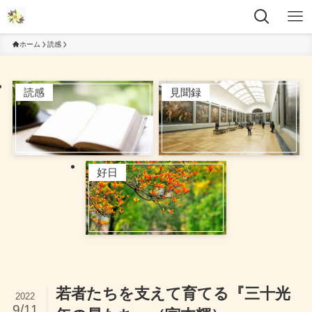
ホーム
読感
読感
見聞録
好日
若者たちを支えて育てる『三十光
2022
9/11