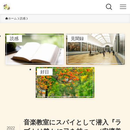
ホーム
読感
読感
見聞録
好日
音楽教室にスパイとして潜入『ラ
2022