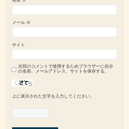
名前
※
メール
※
サイト
次回のコメントで使用するためブラウザーに自分
の名前、メールアドレス、サイトを保存する。
上に表示された文字を入力してください。