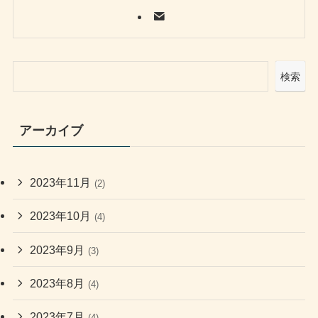
検索
アーカイブ
2023年11月
(2)
2023年10月
(4)
2023年9月
(3)
2023年8月
(4)
2023年7月
(4)