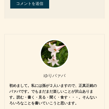
ゆりバァバ
初めまして。私には孫が２人いますので、正真正銘の
バァバです。でもまだまだ楽しいことが沢山ありま
す。読む・書く・見る・聞く・食す・・・。そんない
ろいろなことを書いていこうと思います。