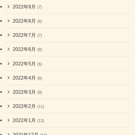
2022年9月
(7)
2022年8月
(6)
2022年7月
(7)
2022年6月
(8)
2022年5月
(6)
2022年4月
(8)
2022年3月
(9)
2022年2月
(11)
2022年1月
(13)
2021年12月