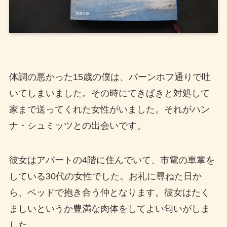
体調の悪かった15歳の僕は、バーンホフ通りで吐
いてしまいました。その時にてきぱきと対処して
家まで送ってくれた女性がいました。それがハン
ナ・シュミッツとの出会いです。
彼女はアパートの4階に住んでいて、市電の車掌を
している30代の女性でした。お礼に尋ねた日か
ら、ベッドで抱き合う仲となります。彼女はたく
ましいというか豊満な肉体をしてよい匂いがしま
した。