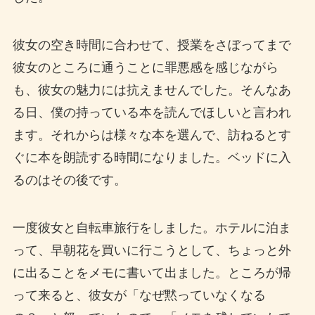
彼女の空き時間に合わせて、授業をさぼってまで
彼女のところに通うことに罪悪感を感じながら
も、彼女の魅力には抗えませんでした。そんなあ
る日、僕の持っている本を読んでほしいと言われ
ます。それからは様々な本を選んで、訪ねるとす
ぐに本を朗読する時間になりました。ベッドに入
るのはその後です。
一度彼女と自転車旅行をしました。ホテルに泊ま
って、早朝花を買いに行こうとして、ちょっと外
に出ることをメモに書いて出ました。ところが帰
って来ると、彼女が「なぜ黙っていなくなる