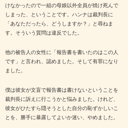
けなかったので一組の母娘以外全員が焼け死んで
しまった、ということです。ハンナは裁判長に
「あなただったら、どうしますか？」と尋ねま
す。そういう質問は違反でした。
他の被告人の女性に「報告書を書いたのはこの人
です」と言われ、認めました。そして有罪になり
ました。
僕は彼女が文盲で報告書は書けないということを
裁判長に訴えに行こうかと悩みました。けれど、
彼女がひたすら隠そうとした自分の恥ずかしいこ
とを、勝手に暴露してよいか迷い、やめました。